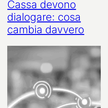
Cassa devono
dialogare: cosa
cambia davvero