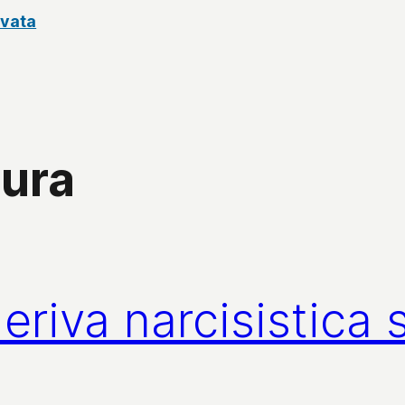
rvata
tura
 deriva narcisistica 