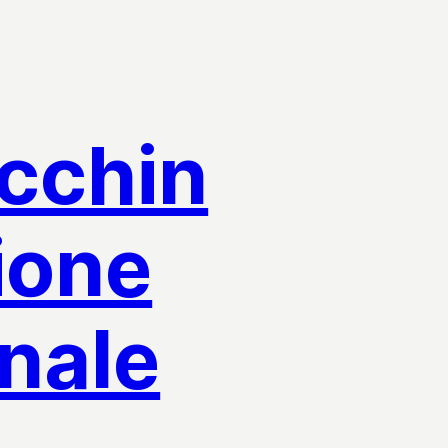
acchin
ione
nale