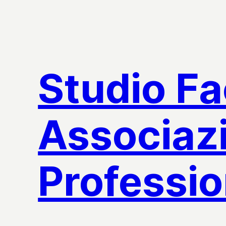
Vai
al
contenuto
Studio F
Associaz
Professio