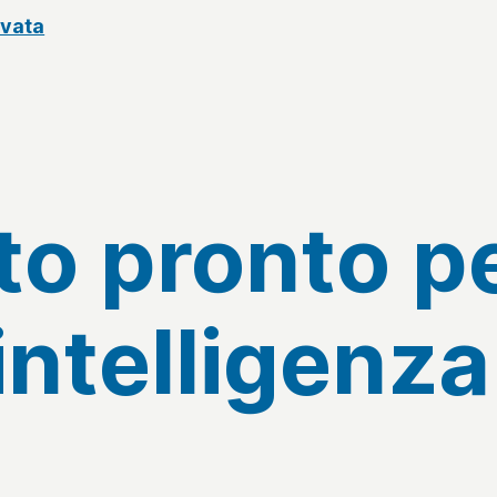
rvata
tto pronto p
’intelligenza