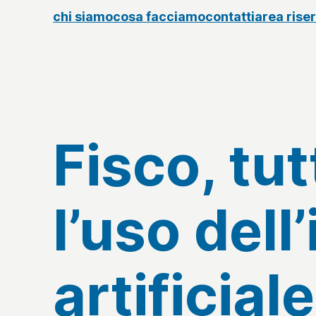
chi siamo
cosa facciamo
contatti
area rise
Fisco, tu
l’uso dell
artificiale