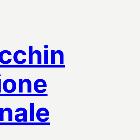
acchin
ione
nale